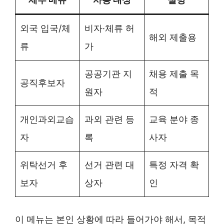
외국 입국/체
비자·체류 허
해외 제출용
류
가
공공기관 지
채용 제출 목
공직후보자
원자
적
개인과외교습
과외 관련 등
교육 분야 종
자
록
사자
위탁선거 후
선거 관련 대
특정 자격 확
보자
상자
인
이 메뉴는 본인 상황에 따라 들어가야 해서, 목적