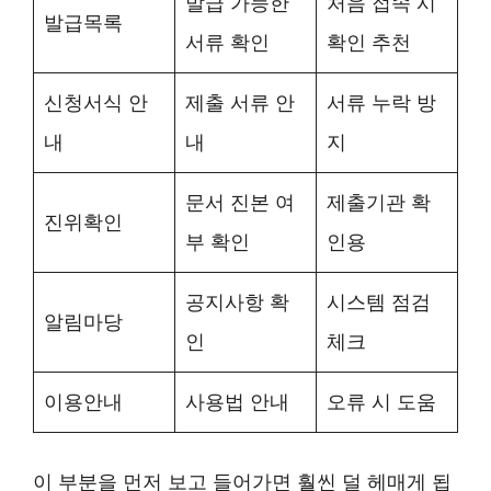
발급 가능한
처음 접속 시
발급목록
서류 확인
확인 추천
신청서식 안
제출 서류 안
서류 누락 방
내
내
지
문서 진본 여
제출기관 확
진위확인
부 확인
인용
공지사항 확
시스템 점검
알림마당
인
체크
이용안내
사용법 안내
오류 시 도움
이 부분을 먼저 보고 들어가면 훨씬 덜 헤매게 됩