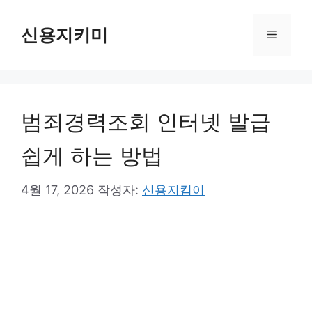
컨
신용지키미
메
텐
츠
뉴
로
건
범죄경력조회 인터넷 발급
너
쉽게 하는 방법
뛰
기
4월 17, 2026
작성자:
신용지킴이